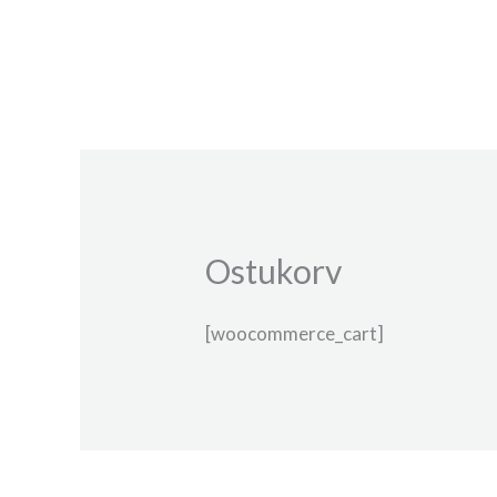
Skip
to
content
Ostukorv
[woocommerce_cart]