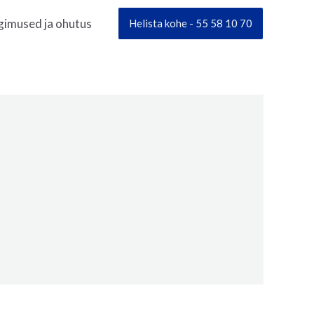
gimused ja ohutus
Helista kohe - 55 58 10 70