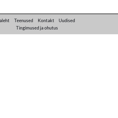
aleht
Teenused
Kontakt
Uudised
Tingimused ja ohutus